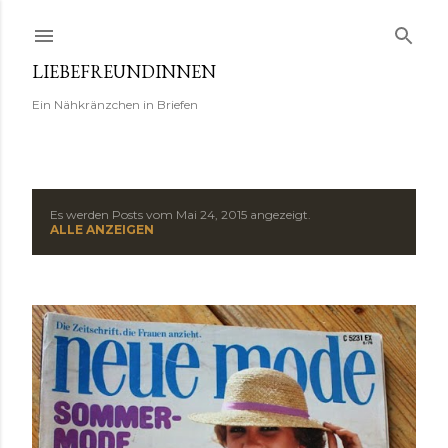
Direkt zum Hauptbereich
LIEBEFREUNDINNEN
Ein Nähkränzchen in Briefen
Es werden Posts vom Mai 24, 2015 angezeigt.
P
ALLE ANZEIGEN
o
s
t
s